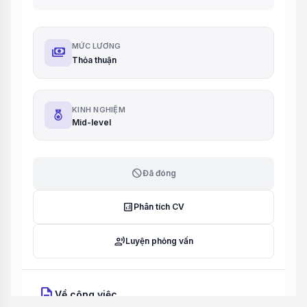
MỨC LƯƠNG
payments
Thỏa thuận
KINH NGHIỆM
Mid-level
block
Đã đóng
analytics
Phân tích CV
record_voice_over
Luyện phỏng vấn
description
Về công việc