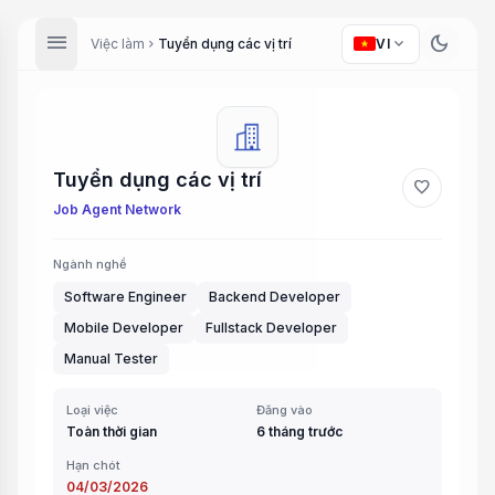
menu
dark_mode
expand_more
Việc làm
Tuyển dụng các vị trí
VI
chevron_right
Tuyển dụng các vị trí
favorite
Job Agent Network
Ngành nghề
Software Engineer
Backend Developer
Mobile Developer
Fullstack Developer
Manual Tester
Loại việc
Đăng vào
Toàn thời gian
6 tháng trước
Hạn chót
04/03/2026