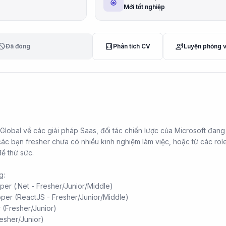
Mới tốt nghiệp
lock
analytics
record_voice_over
Đã đóng
Phân tích CV
Luyện phỏng 
Global về các giải pháp Saas, đối tác chiến lược của Microsoft đang
 các bạn fresher chưa có nhiều kinh nghiệm làm việc, hoặc từ các rol
ể thử sức.
g:
er (.Net - Fresher/Junior/Middle)
per (ReactJS - Fresher/Junior/Middle)
 (Fresher/Junior)
resher/Junior)