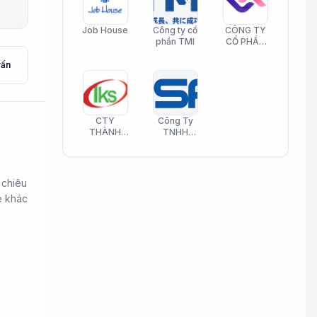
Job House
Công ty cổ
CÔNG TY
phần TMI
CỔ PHẦN
HELI CARE
vấn
CTY
Công Ty
THÀNH
TNHH
KIM SƠN
Công Nghệ
PHAMATECH
Phần Mềm
Nasani
 chiêu
e khác