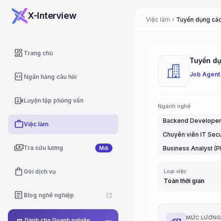
X-Interview
Việc làm
Tuyển dụng các 
chevron_right
dashboard
Trang chủ
Tuyển dụn
Job Agent
code_blocks
Ngân hàng câu hỏi
video_camera_front
Luyện tập phỏng vấn
Ngành nghề
Backend Develope
work
Việc làm
Chuyên viên IT Secu
payments
Tra cứu lương
Business Analyst (P
Mới
shopping_bag
Gói dịch vụ
Loại việc
Toàn thời gian
article
Blog nghề nghiệp
open_in_new
MỨC LƯƠN
Dành cho Doanh nghiệp