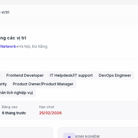
vị trí
g các vị trí
•
 Network
Hà Nội, Đà Nẵng
r
Frontend Developer
IT Helpdesk/IT support
DevOps Engineer
rity
Product Owner/Product Manager
hân tích nghiệp vụ)
Đăng vào
Hạn chót
6 tháng trước
25/02/2026
G
KINH NGHIỆM