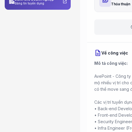
payments
apartment
open_in_new
Đăng tin tuyển dụng
Thỏa thuận
b
description
Về công việc
Mô tả công việc:
AvePoint - Công ty 
mộ nhiều vị trí cho
có thể move sang đ
Các vị trí tuyển dụn
• Back-end Develop
• Front-end Develo
• Security Engineer
• Infra Engineer (F