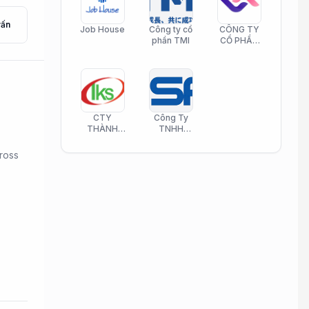
vấn
Job House
Công ty cổ
CÔNG TY
phần TMI
CỔ PHẦN
HELI CARE
CTY
Công Ty
THÀNH
TNHH
KIM SƠN
Công Nghệ
PHAMATECH
Phần Mềm
ross
Nasani