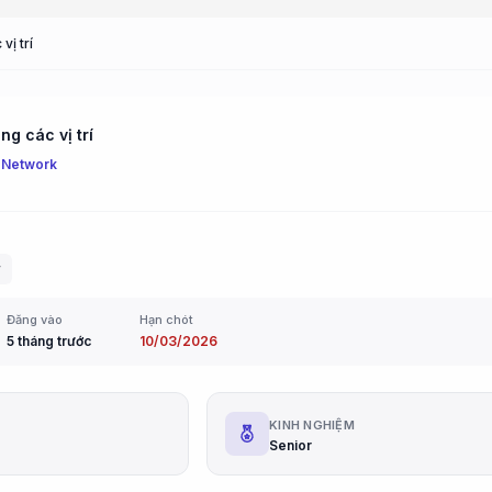
vị trí
g các vị trí
 Network
r
Đăng vào
Hạn chót
5 tháng trước
10/03/2026
G
KINH NGHIỆM
Senior