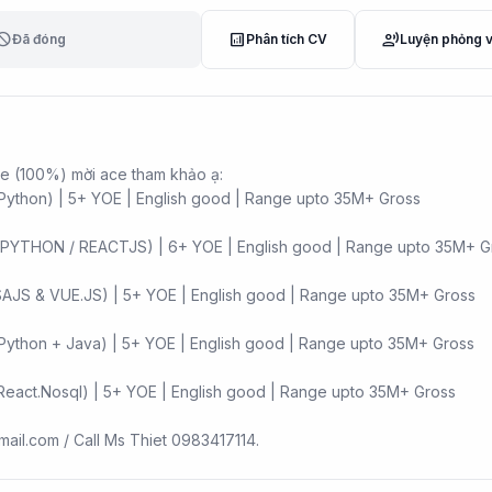
lock
analytics
record_voice_over
Đã đóng
Phân tích CV
Luyện phỏng 
ote (100%) mời ace tham khảo ạ:
+ Python) | 5+ YOE | English good | Range upto 35M+ Gross
k (PYTHON / REACTJS) | 6+ YOE | English good | Range upto 35M+ G
SAJS & VUE.JS) | 5+ YOE | English good | Range upto 35M+ Gross
t/Python + Java) | 5+ YOE | English good | Range upto 35M+ Gross
+ React.Nosql) | 5+ YOE | English good | Range upto 35M+ Gross
ail.com / Call Ms Thiet 0983417114.