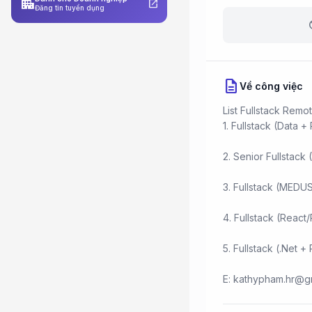
apartment
open_in_new
Đăng tin tuyển dụng
b
description
Về công việc
List Fullstack Rem
1. Fullstack (Data 
2. Senior Fullstac
3. Fullstack (MEDU
4. Fullstack (Reac
5. Fullstack (.Net 
E: kathypham.hr@gm