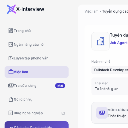
X-Interview
Việc làm
Tuyển dụng các 
chevron_right
dashboard
Trang chủ
Tuyển dụn
Job Agent
code_blocks
Ngân hàng câu hỏi
video_camera_front
Luyện tập phỏng vấn
Ngành nghề
Fullstack Develope
work
Việc làm
Loại việc
payments
Tra cứu lương
Mới
Toàn thời gian
shopping_bag
Gói dịch vụ
MỨC LƯƠN
payments
article
Blog nghề nghiệp
open_in_new
Thỏa thuận
Dành cho Doanh nghiệp