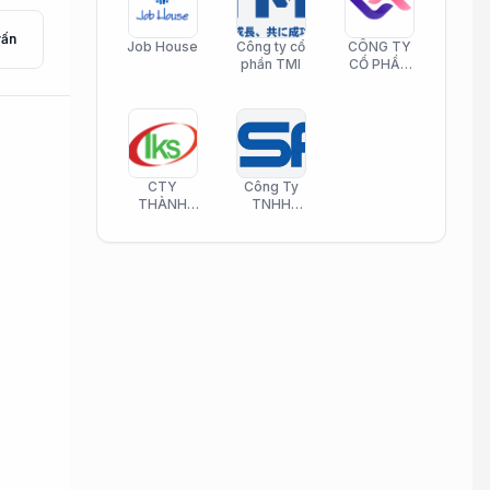
vấn
Job House
Công ty cổ
CÔNG TY
phần TMI
CỔ PHẦN
HELI CARE
CTY
Công Ty
THÀNH
TNHH
KIM SƠN
Công Nghệ
PHAMATECH
Phần Mềm
Nasani