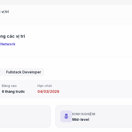
vị trí
g các vị trí
 Network
r
Fullstack Developer
Đăng vào
Hạn chót
6 tháng trước
04/03/2026
G
KINH NGHIỆM
Mid-level