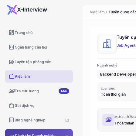
X-Interview
Việc làm
Tuyển dụng các 
chevron_right
dashboard
Trang chủ
Tuyển dụn
Job Agent
code_blocks
Ngân hàng câu hỏi
video_camera_front
Luyện tập phỏng vấn
Ngành nghề
Backend Develope
work
Việc làm
Loại việc
payments
Tra cứu lương
Mới
Toàn thời gian
shopping_bag
Gói dịch vụ
MỨC LƯƠN
payments
article
Blog nghề nghiệp
open_in_new
Thỏa thuận
Dành cho Doanh nghiệp