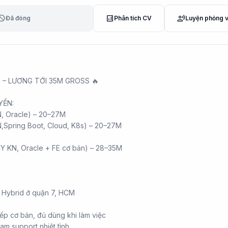
lock
analytics
record_voice_over
Đã đóng
Phân tích CV
Luyện phỏng 
T – LƯƠNG TỚI 35M GROSS 🔥
YỂN:
N, Oracle) – 20–27M
,Spring Boot, Cloud, K8s) – 20–27M
(4Y KN, Oracle + FE cơ bản) – 28–35M
 Hybrid ở quận 7, HCM
ếp cơ bản, đủ dùng khi làm việc
am support nhiệt tình