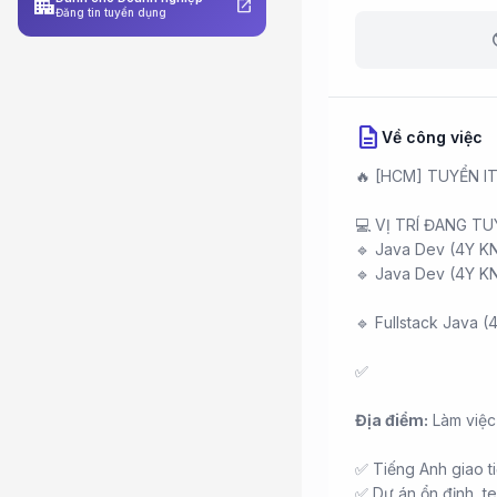
apartment
open_in_new
Đăng tin tuyển dụng
b
description
Về công việc
🔥 [HCM] TUYỂN I
💻 VỊ TRÍ ĐANG TU
🔹 Java Dev (4Y K
🔹 Java Dev (4Y KN
🔹 Fullstack Java 
✅
Địa điểm:
Làm việc
✅ Tiếng Anh giao ti
✅ Dự án ổn định, te