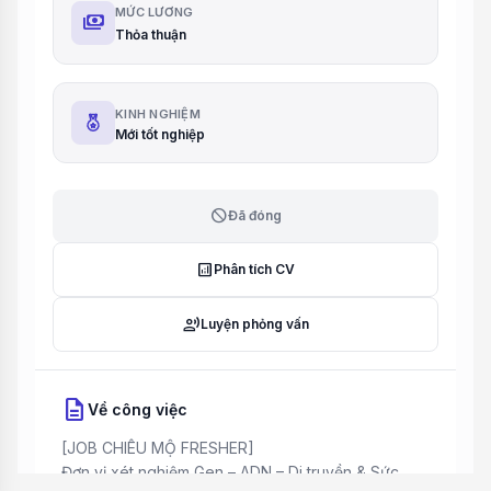
MỨC LƯƠNG
payments
Thỏa thuận
KINH NGHIỆM
Mới tốt nghiệp
block
Đã đóng
analytics
Phân tích CV
record_voice_over
Luyện phỏng vấn
description
Về công việc
[JOB CHIÊU MỘ FRESHER]
Đơn vị xét nghiệm Gen – ADN – Di truyền & Sức