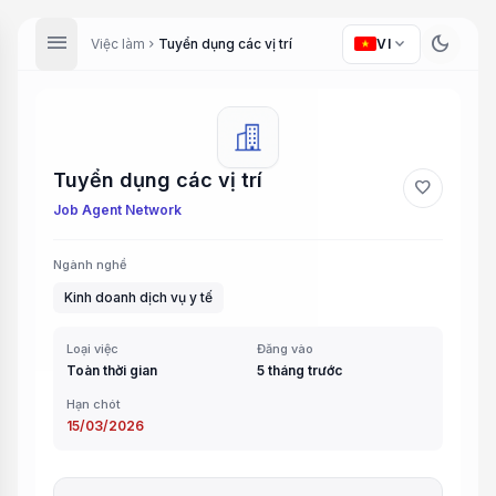
menu
dark_mode
expand_more
Việc làm
Tuyển dụng các vị trí
VI
chevron_right
Tuyển dụng các vị trí
favorite
Job Agent Network
Ngành nghề
Kinh doanh dịch vụ y tế
Loại việc
Đăng vào
Toàn thời gian
5 tháng trước
Hạn chót
15/03/2026