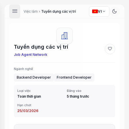
menu
dark_mode
expand_more
Việc làm
Tuyển dụng các vị trí
VI
chevron_right
Tuyển dụng các vị trí
favorite
Job Agent Network
Ngành nghề
Backend Developer
Frontend Developer
Loại việc
Đăng vào
Toàn thời gian
5 tháng trước
Hạn chót
25/03/2026