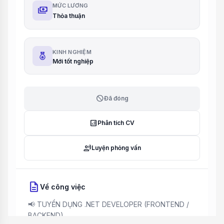
MỨC LƯƠNG
payments
Thỏa thuận
KINH NGHIỆM
Mới tốt nghiệp
block
Đã đóng
analytics
Phân tích CV
record_voice_over
Luyện phỏng vấn
description
Về công việc
📢 TUYỂN DỤNG .NET DEVELOPER (FRONTEND /
BACKEND)