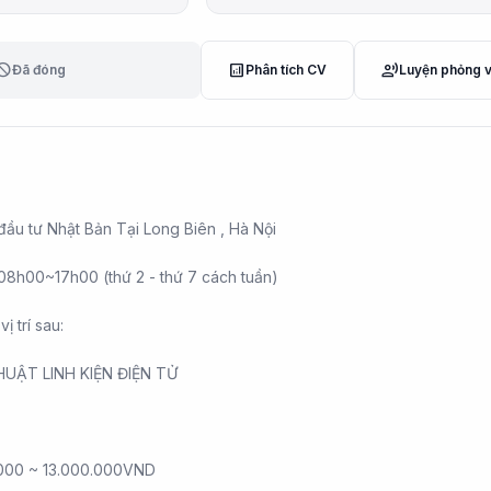
lock
analytics
record_voice_over
Đã đóng
Phân tích CV
Luyện phỏng 
ầu tư Nhật Bản Tại Long Biên , Hà Nội
 08h00~17h00 (thứ 2 - thứ 7 cách tuần)
ị trí sau:
HUẬT LINH KIỆN ĐIỆN TỬ
000 ~ 13.000.000VND