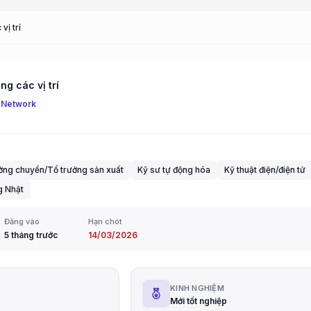
vị trí
g các vị trí
 Network
ởng chuyền/Tổ trưởng sản xuất
Kỹ sư tự động hóa
Kỹ thuật điện/điện tử
g Nhật
Đăng vào
Hạn chót
5 tháng trước
14/03/2026
G
KINH NGHIỆM
Mới tốt nghiệp