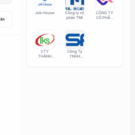
Job House
Công ty cổ
CÔNG TY
phần TMI
CỔ PHẦN
vấn
HELI CARE
CTY
Công Ty
THÀNH
TNHH
KIM SƠN
Công Nghệ
PHAMATECH
Phần Mềm
Nasani