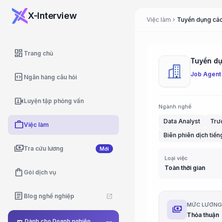
X-Interview
Việc làm
Tuyển dụng các 
chevron_right
dashboard
Trang chủ
Tuyển dụn
Job Agent
code_blocks
Ngân hàng câu hỏi
video_camera_front
Luyện tập phỏng vấn
Ngành nghề
Data Analyst
Trư
work
Việc làm
Biên phiên dịch tiến
payments
Tra cứu lương
Mới
Loại việc
Toàn thời gian
shopping_bag
Gói dịch vụ
article
Blog nghề nghiệp
open_in_new
MỨC LƯƠN
payments
Thỏa thuận
Dành cho Doanh nghiệp