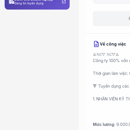
apartment
open_in_new
Đăng tin tuyển dụng
b
description
Về công việc
♨️𝓗𝓞𝓣 𝓗𝓞𝓣♨️
Công ty 100% vốn đ
Thời gian làm việc:
🔻 Tuyển dụng các v
1. NHÂN VIÊN KỸ T
Mức lương:
9.000.