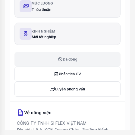
MỨC LƯƠNG
payments
Thỏa thuận
KINH NGHIỆM
Mới tốt nghiệp
block
Đã đóng
analytics
Phân tích CV
record_voice_over
Luyện phỏng vấn
description
Về công việc
CÔNG TY TNHH SI FLEX VIỆT NAM
Địa chỉ : Lô A, KCN Quang Châu, Phường Nếnh,