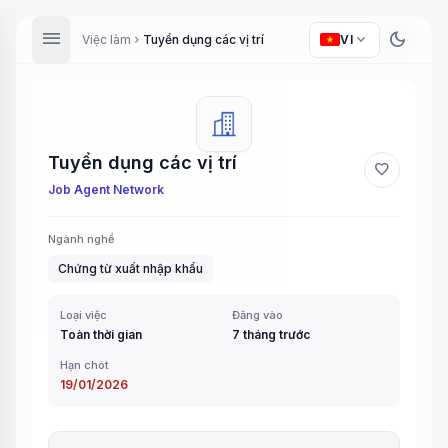
menu
dark_mode
expand_more
Việc làm
Tuyển dụng các vị trí
VI
chevron_right
Tuyển dụng các vị trí
favorite
Job Agent Network
Ngành nghề
Chứng từ xuất nhập khẩu
Loại việc
Đăng vào
Toàn thời gian
7 tháng trước
Hạn chót
19/01/2026