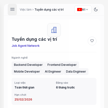
menu
dark_mode
expand_more
Việc làm
Tuyển dụng các vị trí
VI
chevron_right
Tuyển dụng các vị trí
favorite
Job Agent Network
Ngành nghề
Backend Developer
Frontend Developer
Mobile Developer
AI Engineer
Data Engineer
Loại việc
Đăng vào
Toàn thời gian
6 tháng trước
Hạn chót
25/02/2026