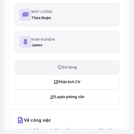
MỨC LƯƠNG
payments
Thỏa thuận
KINH NGHIỆM
Junior
block
Đã đóng
analytics
Phân tích CV
record_voice_over
Luyện phỏng vấn
description
Về công việc
CHÚNG TÔI ĐANG TÌM KIẾM 4 "MẢNH GHÉP" TÀI