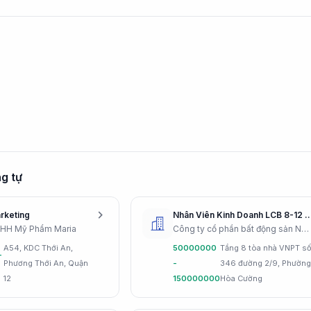
g tự
chevron_right
rketing
Nhân Viên Kinh Doanh LCB 8-12 Tr + Thưởng 
NHH Mỹ Phẩm Maria
Công ty cổ phần bất động sản Nam Miền Trung
A54, KDC Thới An,
50000000
Tầng 8 tòa nhà VNPT s
-
Phương Thới An, Quận
-
346 đường 2/9, Phường
12
150000000
Hòa Cường