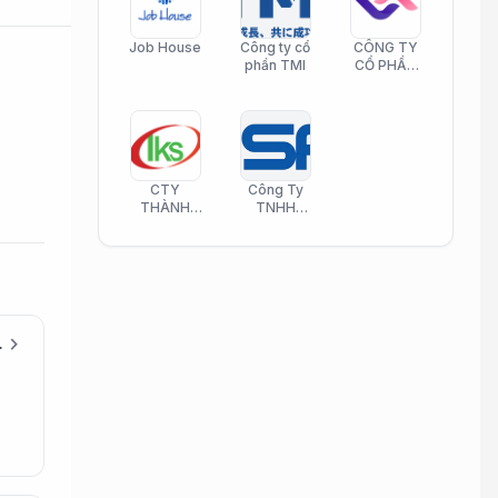
Job House
Công ty cổ
CÔNG TY
phần TMI
CỔ PHẦN
HELI CARE
CTY
Công Ty
THÀNH
TNHH
KIM SƠN
Công Nghệ
PHAMATECH
Phần Mềm
Nasani
chevron_right
(Được đào tạo)
ố