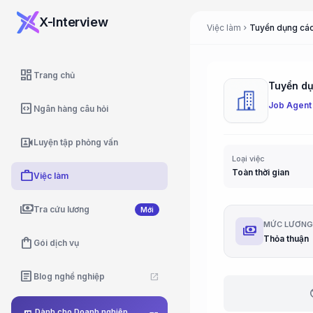
X-Interview
Việc làm
Tuyển dụng các 
chevron_right
dashboard
Trang chủ
Tuyển dụn
Job Agent
code_blocks
Ngân hàng câu hỏi
video_camera_front
Luyện tập phỏng vấn
Loại việc
Toàn thời gian
work
Việc làm
payments
Tra cứu lương
Mới
MỨC LƯƠN
payments
Thỏa thuận
shopping_bag
Gói dịch vụ
article
Blog nghề nghiệp
open_in_new
b
Dành cho Doanh nghiệp