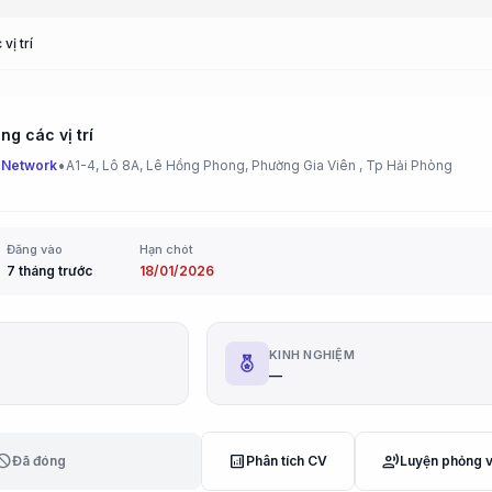
vị trí
g các vị trí
•
 Network
A1-4, Lô 8A, Lê Hồng Phong, Phường Gia Viên , Tp Hải Phòng
Đăng vào
Hạn chót
7 tháng trước
18/01/2026
G
KINH NGHIỆM
—
lock
analytics
record_voice_over
Đã đóng
Phân tích CV
Luyện phỏng 