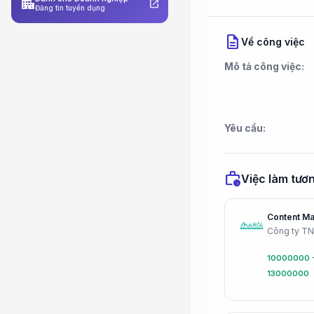
apartment
open_in_new
Đăng tin tuyển dụng
description
Về công việc
Mô tả công việc:
Yêu cầu:
work_history
Việc làm tươn
Content Ma
Công ty T
10000000 
13000000