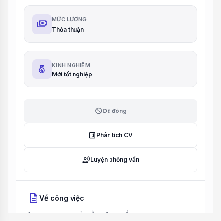
MỨC LƯƠNG
payments
Thỏa thuận
KINH NGHIỆM
Mới tốt nghiệp
block
Đã đóng
analytics
Phân tích CV
record_voice_over
Luyện phỏng vấn
description
Về công việc
[DIPRO TECH_ĐÀ NẴNG] TUYỂN DỤNG INTERN