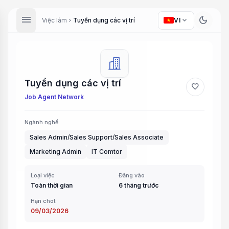
menu
dark_mode
expand_more
Việc làm
Tuyển dụng các vị trí
VI
chevron_right
Tuyển dụng các vị trí
favorite
Job Agent Network
Ngành nghề
Sales Admin/Sales Support/Sales Associate
Marketing Admin
IT Comtor
Loại việc
Đăng vào
Toàn thời gian
6 tháng trước
Hạn chót
09/03/2026