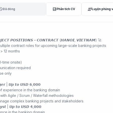
lock
analytics
record_voice_over
Đã đóng
Phân tích CV
Luyện phỏng 
𝙅𝙀𝘾𝙏 𝙋𝙊𝙎𝙄𝙏𝙄𝙊𝙉𝙎 – 𝘾𝙊𝙉𝙏𝙍𝘼𝘾𝙏 (𝙃𝘼𝙉𝙊𝙄, 𝙑𝙄𝙀𝙏𝙉𝘼𝙈) 🚀
ultiple contract roles for upcoming large-scale banking projects
 > 12 months
l-time onsite)
unication required
se only
𝙜𝙚𝙧 | 𝙐𝙥 𝙩𝙤 𝙐𝙎𝘿 𝟲,𝟬𝟬𝟬
f experience in the banking domain
with Agile / Scrum / Waterfall methodologies
manage complex banking projects and stakeholders
𝙮𝙨𝙩 | 𝙐𝙥 𝙩𝙤 𝙐𝙎𝘿 𝟰,𝟬𝟬𝟬
ence in the banking domain