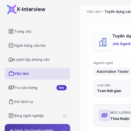
X-Interview
Việc làm
Tuyển dụng các 
chevron_right
dashboard
Trang chủ
Tuyển dụn
Job Agent
code_blocks
Ngân hàng câu hỏi
video_camera_front
Luyện tập phỏng vấn
Ngành nghề
Automation Tester
work
Việc làm
Loại việc
payments
Tra cứu lương
Mới
Toàn thời gian
shopping_bag
Gói dịch vụ
MỨC LƯƠN
payments
article
Blog nghề nghiệp
open_in_new
Thỏa thuận
Dành cho Doanh nghiệp