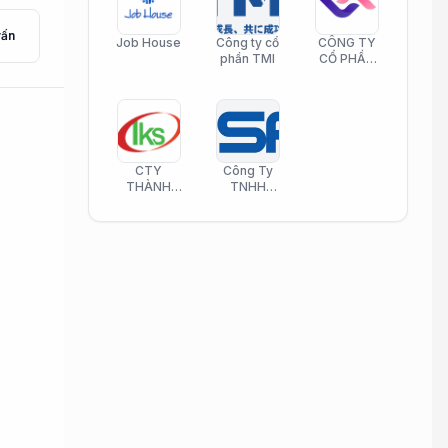
vấn
Job House
Công ty cổ
CÔNG TY
phần TMI
CỔ PHẦN
HELI CARE
CTY
Công Ty
THÀNH
TNHH
KIM SƠN
Công Nghệ
PHAMATECH
Phần Mềm
Nasani