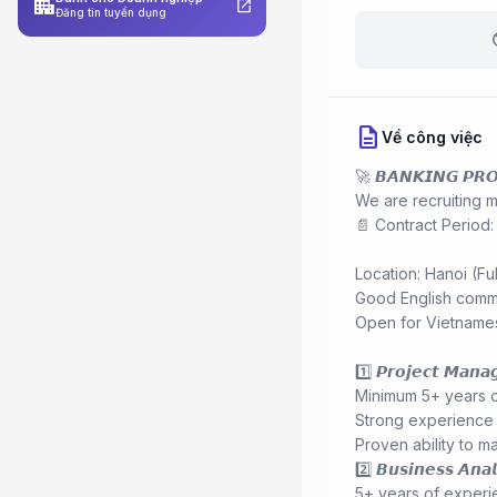
apartment
open_in_new
Đăng tin tuyển dụng
b
description
Về công việc
🚀 𝘽𝘼𝙉𝙆𝙄𝙉𝙂 𝙋𝙍𝙊
We are recruiting m
📄 Contract Period:
Location: Hanoi (Ful
Good English comm
Open for Vietname
1️⃣ 𝙋𝙧𝙤𝙟𝙚𝙘𝙩 𝙈𝙖𝙣𝙖
Minimum 5+ years o
Strong experience 
Proven ability to 
2️⃣ 𝘽𝙪𝙨𝙞𝙣𝙚𝙨𝙨 𝘼𝙣𝙖
5+ years of experi