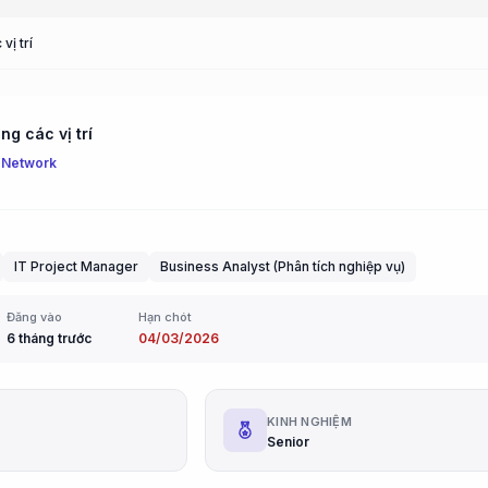
vị trí
g các vị trí
 Network
IT Project Manager
Business Analyst (Phân tích nghiệp vụ)
Đăng vào
Hạn chót
6 tháng trước
04/03/2026
G
KINH NGHIỆM
Senior