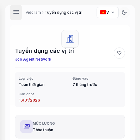
menu
dark_mode
expand_more
Việc làm
Tuyển dụng các vị trí
VI
chevron_right
Tuyển dụng các vị trí
favorite
Job Agent Network
Loại việc
Đăng vào
Toàn thời gian
7 tháng trước
Hạn chót
16/01/2026
MỨC LƯƠNG
payments
Thỏa thuận