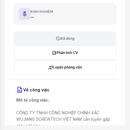
KINH NGHIỆM
—
block
Đã đóng
analytics
Phân tích CV
record_voice_over
Luyện phỏng vấn
description
Về công việc
Mô tả công việc:
CÔNG TY TNHH CÔNG NGHIỆP CHÍNH XÁC
WUJIANG SCREWTECH VIỆT NAM cần tuyển gấp
các vị trí sau.