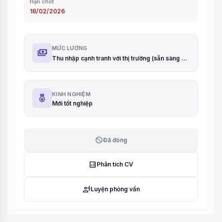
Hạn chót
18/02/2026
MỨC LƯƠNG
payments
Thu nhập cạnh tranh với thị trường (sẵn sàng deal tốt với UV phù hợp)
KINH NGHIỆM
Mới tốt nghiệp
block
Đã đóng
analytics
Phân tích CV
record_voice_over
Luyện phỏng vấn