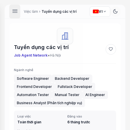
menu
dark_mode
expand_more
Việc làm
Tuyển dụng các vị trí
VI
chevron_right
Tuyển dụng các vị trí
favorite
•
Job Agent Network
Hà Nội
Ngành nghề
Software Engineer
Backend Developer
Frontend Developer
Fullstack Developer
Automation Tester
Manual Tester
AI Engineer
Business Analyst (Phân tích nghiệp vụ)
Loại việc
Đăng vào
Toàn thời gian
6 tháng trước