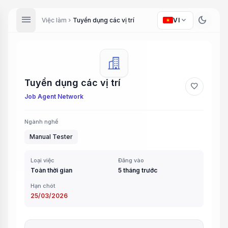
menu
dark_mode
expand_more
Việc làm
Tuyển dụng các vị trí
VI
chevron_right
Tuyển dụng các vị trí
favorite
Job Agent Network
Ngành nghề
Manual Tester
Loại việc
Đăng vào
Toàn thời gian
5 tháng trước
Hạn chót
25/03/2026