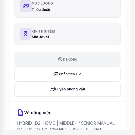
MỨC LƯƠNG
payments
Thỏa thuận
KINH NGHIỆM
Mid-level
block
Đã đóng
analytics
Phân tích CV
record_voice_over
Luyện phỏng vấn
description
Về công việc
HYBRID -D2, HCMC | MIDDLE+ / SENIOR MANUAL
QA | UP TO TO 40M NET + SHUI | FLUENT