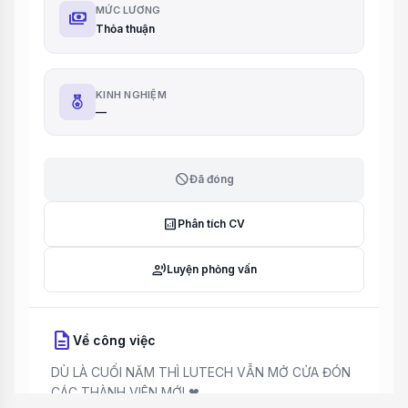
MỨC LƯƠNG
payments
Thỏa thuận
KINH NGHIỆM
—
block
Đã đóng
analytics
Phân tích CV
record_voice_over
Luyện phỏng vấn
description
Về công việc
DÙ LÀ CUỐI NĂM THÌ LUTECH VẪN MỞ CỬA ĐÓN
CÁC THÀNH VIÊN MỚI ❤