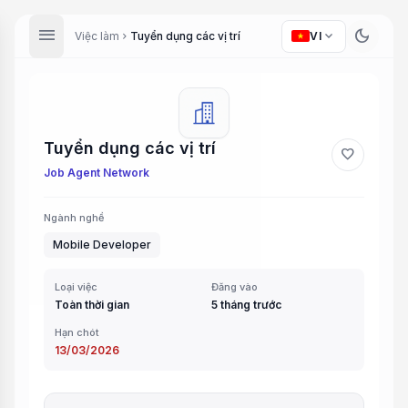
menu
dark_mode
expand_more
Việc làm
Tuyển dụng các vị trí
VI
chevron_right
Tuyển dụng các vị trí
favorite
Job Agent Network
Ngành nghề
Mobile Developer
Loại việc
Đăng vào
Toàn thời gian
5 tháng trước
Hạn chót
13/03/2026