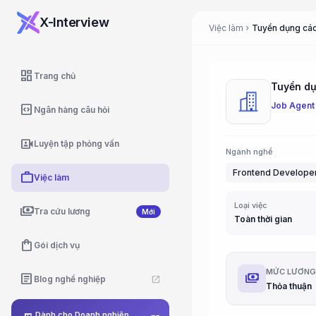
X-Interview
Việc làm
Tuyển dụng các 
chevron_right
dashboard
Trang chủ
Tuyển dụn
Job Agent
code_blocks
Ngân hàng câu hỏi
video_camera_front
Luyện tập phỏng vấn
Ngành nghề
Frontend Develope
work
Việc làm
Loại việc
payments
Tra cứu lương
Mới
Toàn thời gian
shopping_bag
Gói dịch vụ
MỨC LƯƠN
payments
article
Blog nghề nghiệp
open_in_new
Thỏa thuận
Dành cho Doanh nghiệp