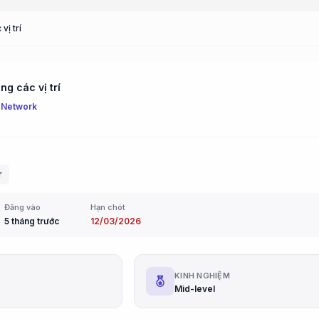
vị trí
g các vị trí
 Network
r
Đăng vào
Hạn chót
5 tháng trước
12/03/2026
G
KINH NGHIỆM
Mid-level