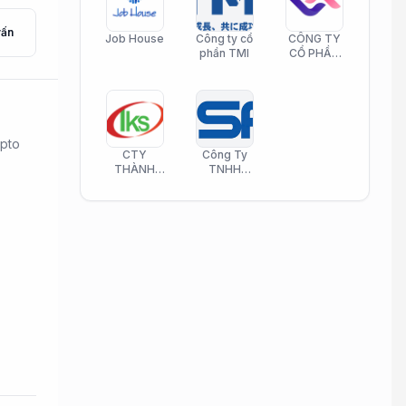
vấn
Job House
Công ty cổ
CÔNG TY
phần TMI
CỔ PHẦN
HELI CARE
pto
CTY
Công Ty
THÀNH
TNHH
KIM SƠN
Công Nghệ
PHAMATECH
Phần Mềm
Nasani