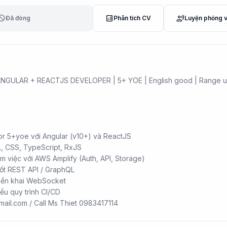
lock
analytics
record_voice_over
Đã đóng
Phân tích CV
Luyện phỏng 
NGULAR + REACTJS DEVELOPER | 5+ YOE | English good | Range u
or 5+yoe với Angular (v10+) và ReactJS
, CSS, TypeScript, RxJS
m việc với AWS Amplify (Auth, API, Storage)
tốt REST API / GraphQL
riển khai WebSocket
iểu quy trình CI/CD
ail.com / Call Ms Thiet 0983417114