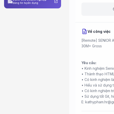
apartment
open_in_new
Đăng tin tuyển dụng
b
description
Về công việc
[Remote] SENIOR A
30M+ Gross
Yêu cầu:
• Kinh nghiệm Seni
• Thành thạo HTML
• Có kinh nghiệm là
• Hiểu và sử dụng 
• Có kinh nghiệm t
• Sử dụng tốt Git, h
E: kathypham.hr@gm