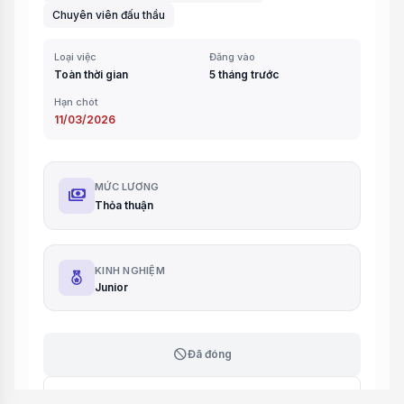
Chuyên viên đấu thầu
Loại việc
Đăng vào
Toàn thời gian
5 tháng trước
Hạn chót
11/03/2026
MỨC LƯƠNG
payments
Thỏa thuận
KINH NGHIỆM
Junior
block
Đã đóng
analytics
Phân tích CV