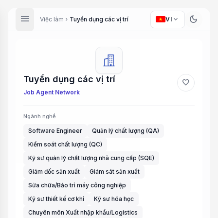
menu
dark_mode
expand_more
Việc làm
Tuyển dụng các vị trí
VI
chevron_right
Tuyển dụng các vị trí
favorite
Job Agent Network
Ngành nghề
Software Engineer
Quản lý chất lượng (QA)
Kiểm soát chất lượng (QC)
Kỹ sư quản lý chất lượng nhà cung cấp (SQE)
Giám đốc sản xuất
Giám sát sản xuất
Sửa chữa/Bảo trì máy công nghiệp
Kỹ sư thiết kế cơ khí
Kỹ sư hóa học
Chuyên môn Xuất nhập khẩu/Logistics