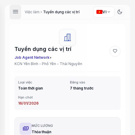
menu
dark_mode
expand_more
Việc làm
Tuyển dụng các vị trí
VI
chevron_right
Tuyển dụng các vị trí
favorite
•
Job Agent Network
KCN Yên Bình - Phổ Yên - Thái Nguyên
Loại việc
Đăng vào
Toàn thời gian
7 tháng trước
Hạn chót
16/01/2026
MỨC LƯƠNG
payments
Thỏa thuận