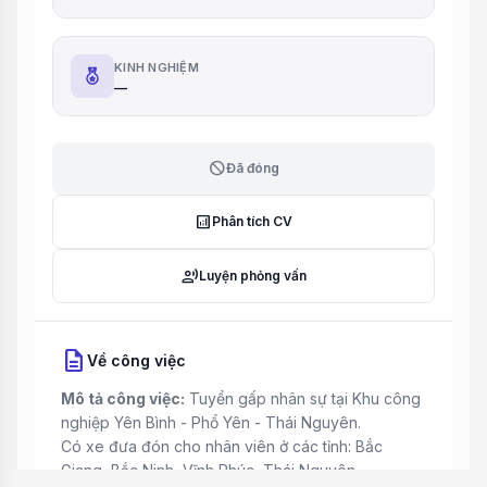
KINH NGHIỆM
—
block
Đã đóng
analytics
Phân tích CV
record_voice_over
Luyện phỏng vấn
description
Về công việc
Mô tả công việc:
Tuyển gấp nhân sự tại Khu công
nghiệp Yên Bình - Phổ Yên - Thái Nguyên.
Có xe đưa đón cho nhân viên ở các tỉnh: Bắc
Giang, Bắc Ninh, Vĩnh Phúc, Thái Nguyên.