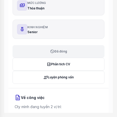
MỨC LƯƠNG
payments
Thỏa thuận
KINH NGHIỆM
Senior
block
Đã đóng
analytics
Phân tích CV
record_voice_over
Luyện phỏng vấn
description
Về công việc
Cty mình đang tuyển 2 vị trí: