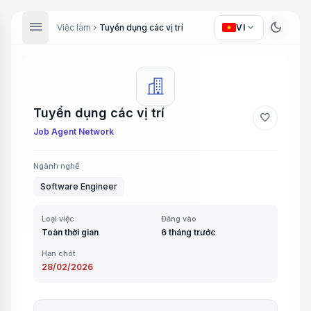
menu
dark_mode
expand_more
Việc làm
Tuyển dụng các vị trí
VI
chevron_right
Tuyển dụng các vị trí
favorite
Job Agent Network
Ngành nghề
Software Engineer
Loại việc
Đăng vào
Toàn thời gian
6 tháng trước
Hạn chót
28/02/2026