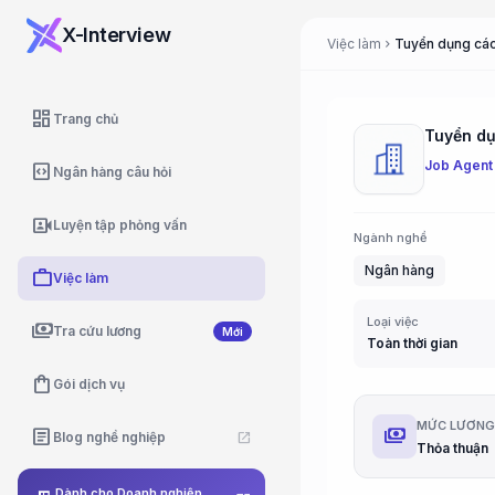
X-Interview
Việc làm
Tuyển dụng các 
chevron_right
dashboard
Trang chủ
Tuyển dụn
Job Agent
code_blocks
Ngân hàng câu hỏi
video_camera_front
Luyện tập phỏng vấn
Ngành nghề
Ngân hàng
work
Việc làm
Loại việc
payments
Tra cứu lương
Mới
Toàn thời gian
shopping_bag
Gói dịch vụ
MỨC LƯƠN
payments
article
Blog nghề nghiệp
open_in_new
Thỏa thuận
Dành cho Doanh nghiệp