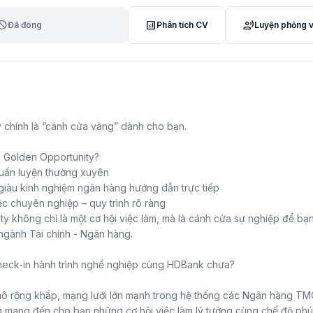
lock
analytics
record_voice_over
Đã đóng
Phân tích CV
Luyện phỏng 
 chính là “cánh cửa vàng” dành cho bạn.
a Golden Opportunity?
uấn luyện thường xuyên
 giàu kinh nghiệm ngân hàng hướng dẫn trực tiếp
ệc chuyên nghiệp – quy trình rõ ràng
y không chỉ là một cơ hội việc làm, mà là cánh cửa sự nghiệp để bạ
 ngành Tài chính - Ngân hàng.
heck-in hành trình nghề nghiệp cùng HDBank chưa?
ô rộng khắp, mạng lưới lớn mạnh trong hệ thống các Ngân hàng TMC
g mang đến cho bạn những cơ hội việc làm lý tưởng cùng chế độ phúc