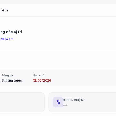
vị trí
g các vị trí
 Network
Đăng vào
Hạn chót
6 tháng trước
12/02/2026
G
KINH NGHIỆM
—