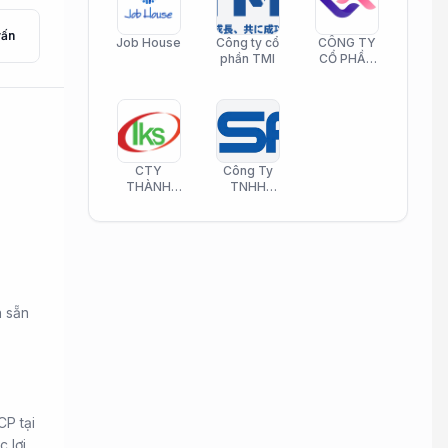
vấn
Job House
Công ty cổ
CÔNG TY
phần TMI
CỔ PHẦN
HELI CARE
CTY
Công Ty
THÀNH
TNHH
KIM SƠN
Công Nghệ
PHAMATECH
Phần Mềm
Nasani
n sẵn
P tại
 lợi