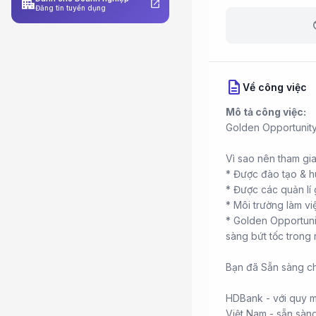
apartment
open_in_new
Đăng tin tuyển dụng
b
description
Về công việc
Mô tả công việc:
Golden Opportunity
Vì sao nên tham gi
* Được đào tạo & h
* Được các quản lí
* Môi trường làm vi
* Golden Opportunit
sàng bứt tốc trong
Bạn đã Sẵn sàng c
HDBank - với quy m
Việt Nam - sẵn sàn