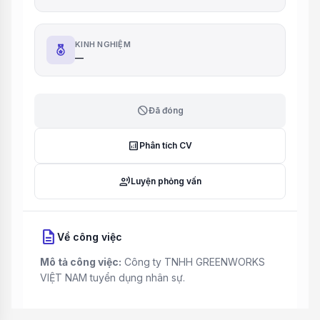
KINH NGHIỆM
—
block
Đã đóng
analytics
Phân tích CV
record_voice_over
Luyện phỏng vấn
description
Về công việc
Mô tả công việc:
Công ty TNHH GREENWORKS
VIỆT NAM tuyển dụng nhân sự.