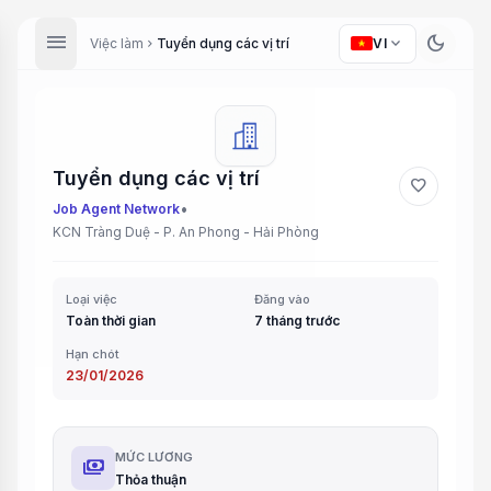
menu
dark_mode
expand_more
Việc làm
Tuyển dụng các vị trí
VI
chevron_right
Tuyển dụng các vị trí
favorite
•
Job Agent Network
KCN Tràng Duệ - P. An Phong - Hải Phòng
Loại việc
Đăng vào
Toàn thời gian
7 tháng trước
Hạn chót
23/01/2026
MỨC LƯƠNG
payments
Thỏa thuận