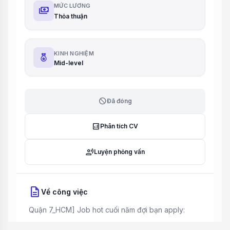
MỨC LƯƠNG
payments
Thỏa thuận
KINH NGHIỆM
Mid-level
block
Đã đóng
analytics
Phân tích CV
record_voice_over
Luyện phỏng vấn
description
Về công việc
Quận 7_HCM] Job hot cuối năm đợi bạn apply: