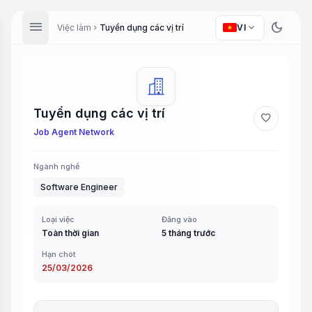
menu
dark_mode
expand_more
Việc làm
Tuyển dụng các vị trí
VI
chevron_right
Tuyển dụng các vị trí
favorite
Job Agent Network
Ngành nghề
Software Engineer
Loại việc
Đăng vào
Toàn thời gian
5 tháng trước
Hạn chót
25/03/2026