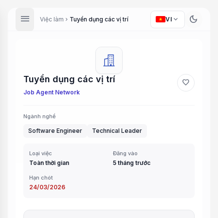
menu
dark_mode
expand_more
Việc làm
Tuyển dụng các vị trí
VI
chevron_right
Tuyển dụng các vị trí
favorite
Job Agent Network
Ngành nghề
Software Engineer
Technical Leader
Loại việc
Đăng vào
Toàn thời gian
5 tháng trước
Hạn chót
24/03/2026