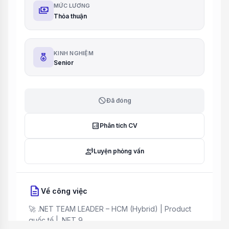
MỨC LƯƠNG
payments
Thỏa thuận
KINH NGHIỆM
Senior
block
Đã đóng
analytics
Phân tích CV
record_voice_over
Luyện phỏng vấn
description
Về công việc
🚀 .NET TEAM LEADER – HCM (Hybrid) | Product
quốc tế | .NET 9