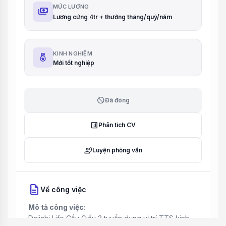
MỨC LƯƠNG
payments
Lương cứng 4tr + thưởng tháng/quý/năm
KINH NGHIỆM
Mới tốt nghiệp
block
Đã đóng
analytics
Phân tích CV
record_voice_over
Luyện phỏng vấn
description
Về công việc
Mô tả công việc:
Daiichi Life Cầu Giấy 3 tuyển dụng vị trí TTS kinh