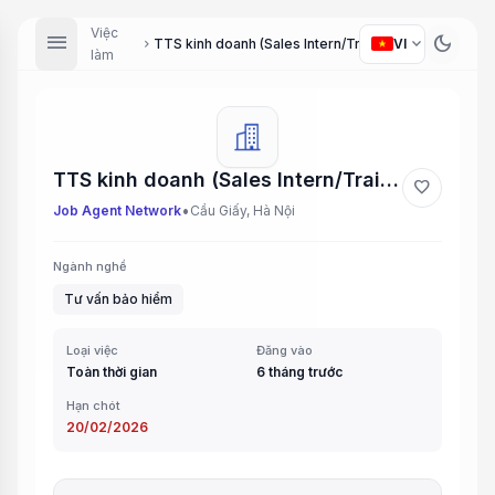
Việc
menu
dark_mode
expand_more
TTS kinh doanh (Sales Intern/Trainee)
VI
chevron_right
làm
TTS kinh doanh (Sales Intern/Trainee)
favorite
•
Job Agent Network
Cầu Giấy, Hà Nội
Ngành nghề
Tư vấn bảo hiểm
Loại việc
Đăng vào
Toàn thời gian
6 tháng trước
Hạn chót
20/02/2026