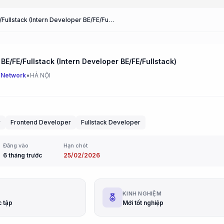
TTS DEV BE/FE/Fullstack (Intern Developer BE/FE/Fullstack)
BE/FE/Fullstack (Intern Developer BE/FE/Fullstack)
•
 Network
HÀ NỘI
r
Frontend Developer
Fullstack Developer
Đăng vào
Hạn chót
6 tháng trước
25/02/2026
G
KINH NGHIỆM
c tập
Mới tốt nghiệp