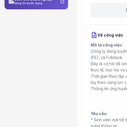
apartment
open_in_new
Đăng tin tuyển dụng
b
description
Về công việc
Mô tả công việc:
Công ty đang tuyển 
(FE), và Fullstack.
Đây là cơ hội để si
thực tế, học hỏi và 
Thời gian thực tập 
tùy theo năng lực c
Thông tin ứng tuyển 
Yêu cầu:
* Sinh viên mới tố
nghệ thông tin.