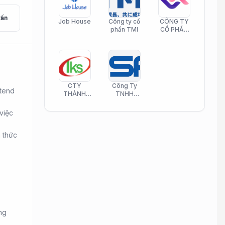
vấn
Job House
Công ty cổ
CÔNG TY
phần TMI
CỔ PHẦN
HELI CARE
CTY
Công Ty
ntend
THÀNH
TNHH
KIM SƠN
Công Nghệ
PHAMATECH
Phần Mềm
 việc
Nasani
h thức
ng