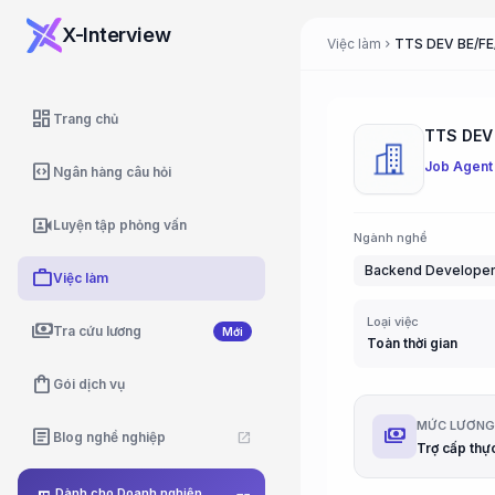
X-Interview
Việc làm
chevron_right
dashboard
Trang chủ
TTS DEV 
Job Agent
code_blocks
Ngân hàng câu hỏi
video_camera_front
Luyện tập phỏng vấn
Ngành nghề
Backend Develope
work
Việc làm
Loại việc
payments
Tra cứu lương
Mới
Toàn thời gian
shopping_bag
Gói dịch vụ
MỨC LƯƠN
payments
article
Blog nghề nghiệp
open_in_new
Trợ cấp thự
Dành cho Doanh nghiệp