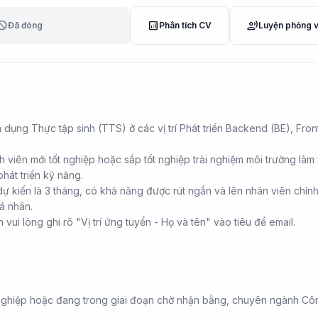
lock
analytics
record_voice_over
Đã đóng
Phân tích CV
Luyện phỏng 
dụng Thực tập sinh (TTS) ở các vị trí Phát triển Backend (BE), Fro
nh viên mới tốt nghiệp hoặc sắp tốt nghiệp trải nghiệm môi trường làm
phát triển kỹ năng.
dự kiến là 3 tháng, có khả năng được rút ngắn và lên nhân viên chín
á nhân.
vui lòng ghi rõ "Vị trí ứng tuyển - Họ và tên" vào tiêu đề email.
t nghiệp hoặc đang trong giai đoạn chờ nhận bằng, chuyên ngành Cô