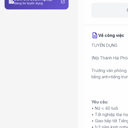
apartment
open_in_new
Đăng tin tuyển dụng
b
description
Về công việc
TUYỂN DỤNG
(Nội Thành Hải Phò
Trưởng văn phòng đ
tiếng anh+tiếng tru
Yêu cầu:
• Nữ < 40 tuổi
• Tốt nghiệp Đại h
• Giao tiếp tốt Tiế
• 1–2 năm kinh ngh