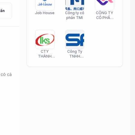
vấn
Job House
Công ty cổ
CÔNG TY
phần TMI
CỔ PHẦN
HELI CARE
CTY
Công Ty
THÀNH
TNHH
KIM SƠN
Công Nghệ
PHAMATECH
Phần Mềm
Nasani
 có cả