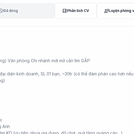
lock
analytics
record_voice_over
Đã đóng
Phân tích CV
Luyện phỏng 
ng) Văn phòng Chi nhánh mới mở cần tìm GẤP:
ại diện kinh doanh, SL 01 bạn, ~30tr (có thể đàm phán cao hơn nếu
ng)
ọc
ng Anh
iệm KD (ưu tiên: nhựa gia dụng, đồ chơi, quà tặng quảng cáo…)