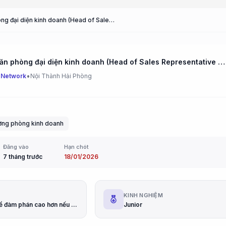
Trưởng văn phòng đại diện kinh doanh (Head of Sales Representative Office)
Trưởng văn phòng đại diện kinh doanh (Head of Sales Representative Office)
•
 Network
Nội Thành Hải Phòng
ởng phòng kinh doanh
Đăng vào
Hạn chót
7 tháng trước
18/01/2026
G
KINH NGHIỆM
~30tr (có thể đàm phán cao hơn nếu có cả tiếng anh+tiếng trung)
Junior