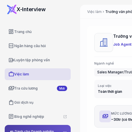
X-Interview
Việc làm
chevron_right
dashboard
Trang chủ
Job Agent
code_blocks
Ngân hàng câu hỏi
video_camera_front
Luyện tập phỏng vấn
Ngành nghề
Sales Manager/Trư
work
Việc làm
Loại việc
payments
Tra cứu lương
Mới
Toàn thời gian
shopping_bag
Gói dịch vụ
MỨC LƯƠN
payments
article
Blog nghề nghiệp
open_in_new
Dành cho Doanh nghiệp