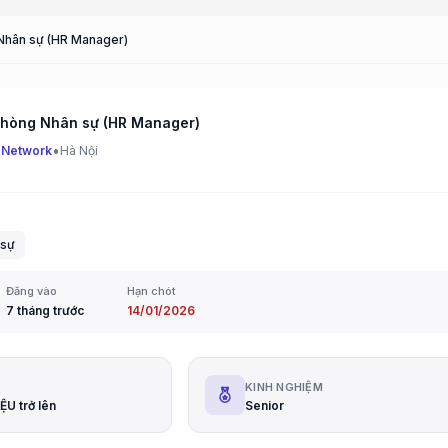
Nhân sự (HR Manager)
hòng Nhân sự (HR Manager)
•
 Network
Hà Nội
 sự
Đăng vào
Hạn chót
7 tháng trước
14/01/2026
G
KINH NGHIỆM
ỆU trở lên
Senior