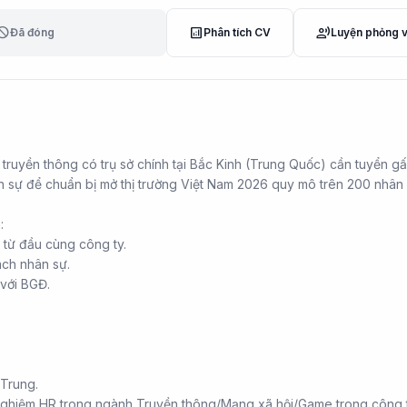
lock
analytics
record_voice_over
Đã đóng
Phân tích CV
Luyện phỏng 
 truyền thông có trụ sở chính tại Bắc Kinh (Trung Quốc) cần tuyển g
sự để chuẩn bị mở thị trường Việt Nam 2026 quy mô trên 200 nhân 
:
 từ đầu cùng công ty.
sách nhân sự.
 với BGĐ.
 Trung.
nghiệm HR trong ngành Truyền thông/Mạng xã hội/Game trong công 