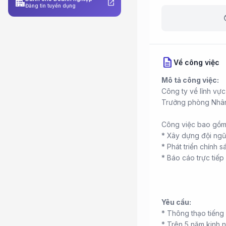
apartment
open_in_new
Đăng tin tuyển dụng
b
description
Về công việc
Mô tả công việc:
Công ty về lĩnh vực
Trưởng phòng Nhân 
Công việc bao gồm
* Xây dựng đội ngũ
* Phát triển chính 
* Báo cáo trực tiếp
Yêu cầu:
* Thông thạo tiếng
* Trên 5 năm kinh 