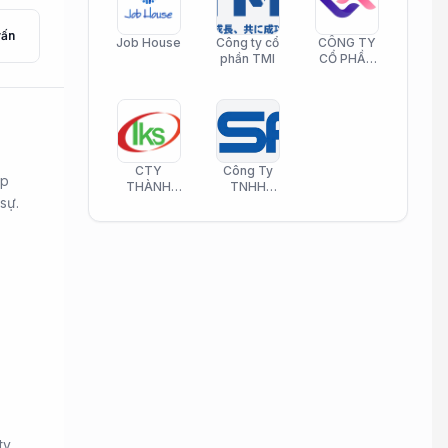
vấn
Job House
Công ty cổ
CÔNG TY
phần TMI
CỔ PHẦN
HELI CARE
CTY
Công Ty
ấp
THÀNH
TNHH
sự.
KIM SƠN
Công Nghệ
PHAMATECH
Phần Mềm
Nasani
ty