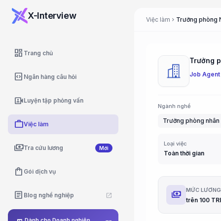
X-Interview
Việc làm
Trưởng phòng 
chevron_right
dashboard
Trang chủ
Trưởng p
Job Agent
code_blocks
Ngân hàng câu hỏi
video_camera_front
Luyện tập phỏng vấn
Ngành nghề
Trưởng phòng nhân
work
Việc làm
Loại việc
payments
Tra cứu lương
Mới
Toàn thời gian
shopping_bag
Gói dịch vụ
MỨC LƯƠN
payments
article
Blog nghề nghiệp
open_in_new
trên 100 TRI
Dành cho Doanh nghiệp