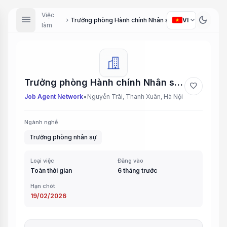
Việc
menu
dark_mode
expand_more
Trưởng phòng Hành chính Nhân sự (HRM)
VI
chevron_right
làm
Trưởng phòng Hành chính Nhân sự (HRM)
favorite
•
Job Agent Network
Nguyễn Trãi, Thanh Xuân, Hà Nội
Ngành nghề
Trưởng phòng nhân sự
Loại việc
Đăng vào
Toàn thời gian
6 tháng trước
Hạn chót
19/02/2026