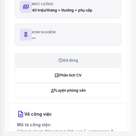
MỨC LƯƠNG
payments
40 triệu/tháng + thưởng + phụ cấp
KINH NGHIỆM
—
block
Đã đóng
analytics
Phân tích CV
record_voice_over
Luyện phỏng vấn
description
Về công việc
Mô tả công việc:
Công ty hoạt động trong lĩnh vực E-commerce &