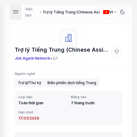
Việc
menu
dark_mode
expand_more
Trợ lý Tiếng Trung (Chinese Assistant)
VI
chevron_right
làm
Trợ lý Tiếng Trung (Chinese Assistant)
favorite
•
Job Agent Network
Q7
Ngành nghề
Trợ lý/Thư ký
Biên phiên dịch tiếng Trung
Loại việc
Đăng vào
Toàn thời gian
7 tháng trước
Hạn chót
17/01/2026