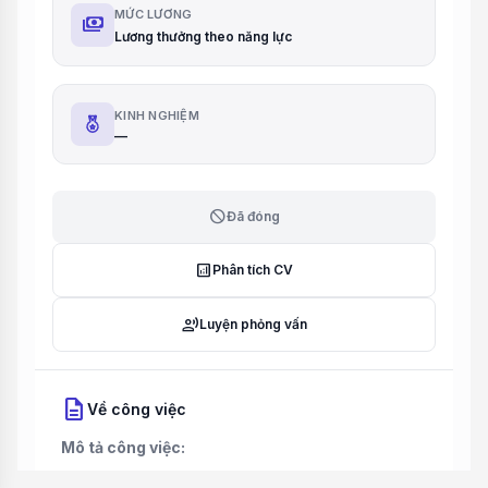
MỨC LƯƠNG
payments
Lương thưởng theo năng lực
KINH NGHIỆM
—
block
Đã đóng
analytics
Phân tích CV
record_voice_over
Luyện phỏng vấn
description
Về công việc
Mô tả công việc: