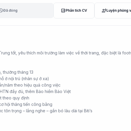
lock
analytics
record_voice_over
Đã đóng
Phân tích CV
Luyện phỏng 
ung tốt, yêu thích môi trường làm việc về thời trang, đặc biệt là foot
, thưởng tháng 13
hỗ ở nội trú (nhân sự ở xa)
lần/năm theo hiệu quả công việc
HTN đầy đủ, thêm Bảo hiểm Bảo Việt
t theo quy định
cơ hội thăng tiến công bằng
c tôn trọng – lắng nghe – gắn bó lâu dài tại Biti’s