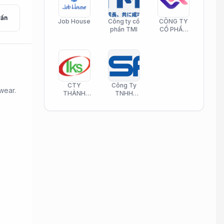
vấn
Job House
Công ty cổ
CÔNG TY
phần TMI
CỔ PHẦN
HELI CARE
CTY
Công Ty
wear.
THÀNH
TNHH
KIM SƠN
Công Nghệ
PHAMATECH
Phần Mềm
Nasani