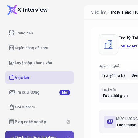
X-Interview
Việc làm
Trợ lý Tiếng Tr
chevron_right
dashboard
Trang chủ
Trợ lý T
Job Agent
code_blocks
Ngân hàng câu hỏi
video_camera_front
Luyện tập phỏng vấn
Ngành nghề
Trợ lý/Thư ký
Biê
work
Việc làm
Loại việc
payments
Tra cứu lương
Mới
Toàn thời gian
shopping_bag
Gói dịch vụ
MỨC LƯƠN
payments
article
Blog nghề nghiệp
open_in_new
Thỏa thuận
Dành cho Doanh nghiệp