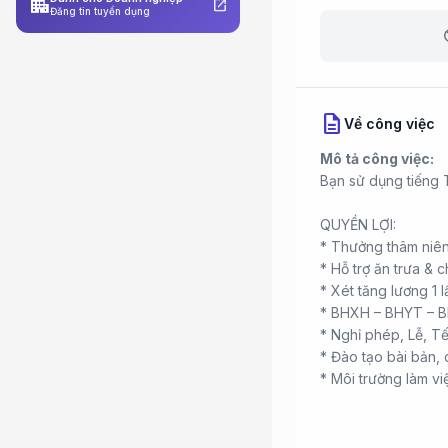
apartment
open_in_new
Đăng tin tuyển dụng
b
description
Về công việc
Mô tả công việc:
Bạn sử dụng tiếng Tr
QUYỀN LỢI:
* Thưởng thâm niên
* Hỗ trợ ăn trưa & c
* Xét tăng lương 1 
* BHXH – BHYT – B
* Nghỉ phép, Lễ, Tế
* Đào tạo bài bản, 
* Môi trường làm việ