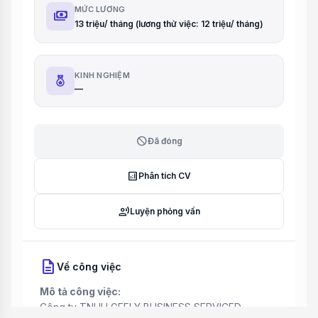
MỨC LƯƠNG
payments
13 triệu/ tháng (lương thử việc: 12 triệu/ tháng)
KINH NGHIỆM
—
block
Đã đóng
analytics
Phân tích CV
record_voice_over
Luyện phỏng vấn
description
Về công việc
Mô tả công việc:
Công ty TNHH GEELY BUSINESS SERVICED