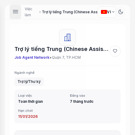
Việc
menu
dark_mode
expand_more
Trợ lý tiếng Trung (Chinese Assistant)
VI
chevron_right
làm
Trợ lý tiếng Trung (Chinese Assistant)
favorite
•
Job Agent Network
Quận 7, TP.HCM
Ngành nghề
Trợ lý/Thư ký
Loại việc
Đăng vào
Toàn thời gian
7 tháng trước
Hạn chót
11/01/2026