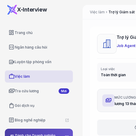
X-Interview
Việc làm
chevron_right
dashboard
Trang chủ
Trợ lý Gi
Job Agent
code_blocks
Ngân hàng câu hỏi
video_camera_front
Luyện tập phỏng vấn
Loại việc
Toàn thời gian
work
Việc làm
payments
Tra cứu lương
Mới
MỨC LƯƠN
payments
shopping_bag
Gói dịch vụ
article
Blog nghề nghiệp
open_in_new
b
Dành cho Doanh nghiệp