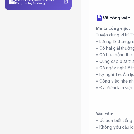
apartment
open_in_new
Đăng tin tuyển dụng
description
Về công việc
Mô tả công việc:
Tuyển dụng vị trí T
• Lương 13 tháng/
• Có hai giải thưởn
• Có hoa hồng theo
• Cung cấp bữa trư
• Có ngày nghỉ lễ 
• Kỳ nghỉ Tết Âm lị
• Công việc nhẹ n
• Địa điểm làm việ
Yêu cầu:
• Ưu tiên biết tiếng
• Không yêu cầu ki