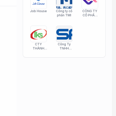
Job House
Công ty cổ
CÔNG TY
phần TMI
CỔ PHẦN
HELI CARE
CTY
Công Ty
THÀNH
TNHH
KIM SƠN
Công Nghệ
PHAMATECH
Phần Mềm
Nasani