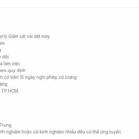
rợ lý Giám sát vải dệt may
năm
g
 dõi
a làm việc
theo quy định
ch có trên 15 ngày nghỉ phép có lương
hàng
c: TP.HCM.
 Trung
nh nghiệm hoặc có kinh nghiệm nhiều đều có thể ứng tuyển.