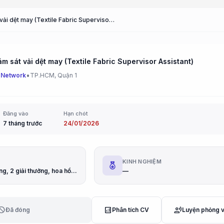
Trợ lý Giám sát vải dệt may (Textile Fabric Supervisor Assistant)
ám sát vải dệt may (Textile Fabric Supervisor Assistant)
•
 Network
TP.HCM, Quận 1
Đăng vào
Hạn chót
7 tháng trước
24/01/2026
G
KINH NGHIỆM
lương 13 tháng, 2 giải thưởng, hoa hồng theo dõi thêm
—
lock
analytics
record_voice_over
Đã đóng
Phân tích CV
Luyện phỏng 