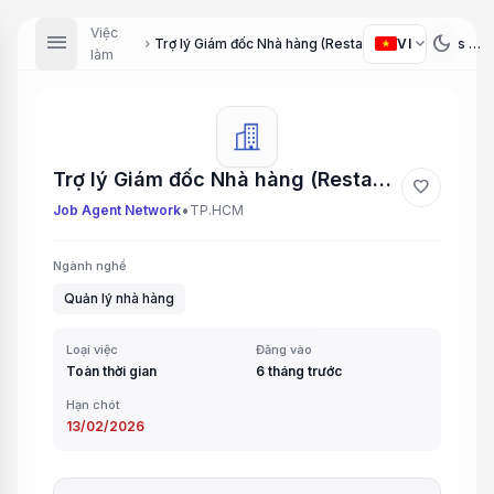
Việc
menu
dark_mode
expand_more
VI
Trợ lý Giám đốc Nhà hàng (Restaurant Director's Assistant)
chevron_right
làm
Trợ lý Giám đốc Nhà hàng (Restaurant Director's Assistant)
favorite
•
Job Agent Network
TP.HCM
Ngành nghề
Quản lý nhà hàng
Loại việc
Đăng vào
Toàn thời gian
6 tháng trước
Hạn chót
13/02/2026