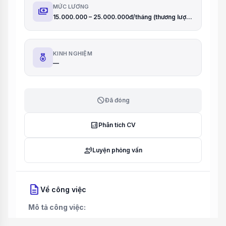
MỨC LƯƠNG
payments
15.000.000 – 25.000.000đ/tháng (thương lượng)
KINH NGHIỆM
—
block
Đã đóng
analytics
Phân tích CV
record_voice_over
Luyện phỏng vấn
description
Về công việc
Mô tả công việc: