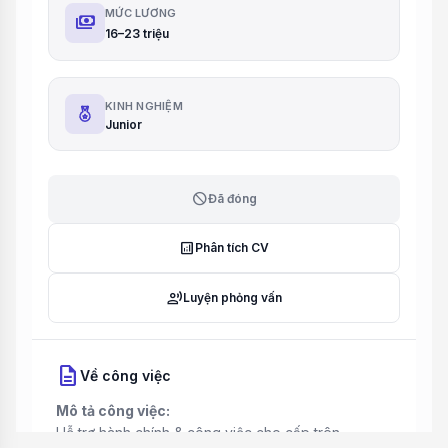
MỨC LƯƠNG
payments
16–23 triệu
KINH NGHIỆM
Junior
block
Đã đóng
analytics
Phân tích CV
record_voice_over
Luyện phỏng vấn
description
Về công việc
Mô tả công việc:
Hỗ trợ hành chính & công việc cho cấp trên.