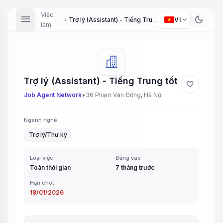
Việc
menu
dark_mode
expand_more
Trợ lý (Assistant) - Tiếng Trung tốt
VI
chevron_right
làm
Trợ lý (Assistant) - Tiếng Trung tốt
favorite
•
Job Agent Network
36 Phạm Văn Đồng, Hà Nội
Ngành nghề
Trợ lý/Thư ký
Loại việc
Đăng vào
Toàn thời gian
7 tháng trước
Hạn chót
18/01/2026