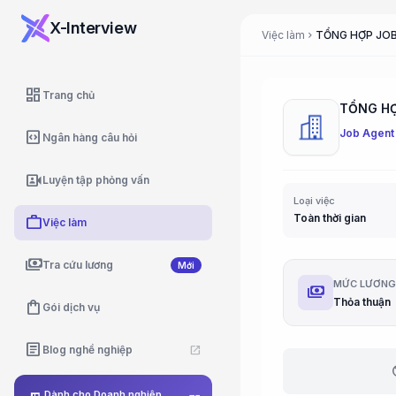
X-Interview
Việc làm
chevron_right
dashboard
Trang chủ
Job Agent
code_blocks
Ngân hàng câu hỏi
video_camera_front
Luyện tập phỏng vấn
Loại việc
Toàn thời gian
work
Việc làm
payments
Tra cứu lương
Mới
MỨC LƯƠN
payments
Thỏa thuận
shopping_bag
Gói dịch vụ
article
Blog nghề nghiệp
open_in_new
b
Dành cho Doanh nghiệp