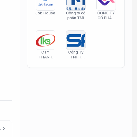
Job House
Công ty cổ
CÔNG TY
phần TMI
CỔ PHẦN
HELI CARE
CTY
Công Ty
THÀNH
TNHH
KIM SƠN
Công Nghệ
PHAMATECH
Phần Mềm
Nasani
chevron_right
(Được đào tạo)