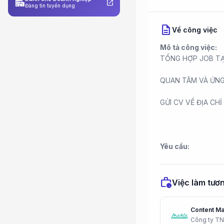
apartment
open_in_new
Đăng tin tuyển dụng
description
Về công việc
Mô tả công việc:
TỔNG HỢP JOB TẠ
QUAN TÂM VÀ ỨN
GỬI CV VỀ ĐỊA CHỈ 
Yêu cầu:
work_history
Việc làm tươn
Content Ma
Công ty T