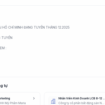
I HỒ CHÍ MINH ĐANG TUYỂN THÁNG 12.2025
G TUYỂN
EM :
g tự
chevron_right
rketing
Nhân Viên Kinh Doanh LCB 8-12 Tr + Thưởng 
NHH Mỹ Phẩm Maria
Công ty cổ phần bất động sản Nam Miền Trung