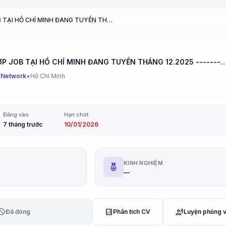
TỔNG HỢP JOB TẠI HỒ CHÍ MINH ĐANG TUYỂN THÁNG 12.2025 ------------------------- QUAN TÂM VÀ ỨNG T
TỔNG HỢP JOB TẠI HỒ CHÍ MINH ĐANG TUYỂN THÁNG 12.2025 ----------------------
•
 Network
Hồ Chí Minh
Đăng vào
Hạn chót
7 tháng trước
10/01/2026
G
KINH NGHIỆM
—
lock
analytics
record_voice_over
Đã đóng
Phân tích CV
Luyện phỏng 