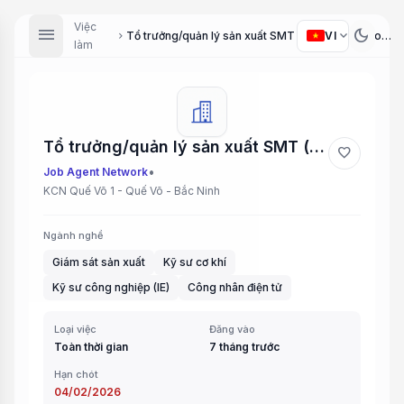
Việc
menu
dark_mode
expand_more
VI
Tổ trưởng/quản lý sản xuất SMT (SMT Production Supervisor/Manager), Kỹ sư ME (ME Engineer), Kỹ sư tinh gọn IE (Lean Engineer), Kỹ thuật viên SMT /điểm keo/ Mounter/ đo lường (SMT Technician / Glue Dispensing / Mounter / Measurement)
chevron_right
làm
Tổ trưởng/quản lý sản xuất SMT (SMT Production Supervisor/Manager), Kỹ sư ME (ME Engineer), Kỹ sư tinh gọn IE (Lean Engineer), Kỹ thuật viên SMT /điểm keo/ Mounter/ đo lường (SMT Technician / Glue Dispensing / Mounter / Measurement)
favorite
•
Job Agent Network
KCN Quế Võ 1 - Quế Võ - Bắc Ninh
Ngành nghề
Giám sát sản xuất
Kỹ sư cơ khí
Kỹ sư công nghiệp (IE)
Công nhân điện tử
Loại việc
Đăng vào
Toàn thời gian
7 tháng trước
Hạn chót
04/02/2026