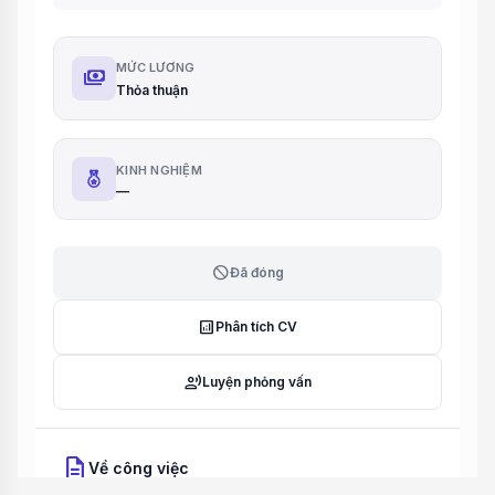
MỨC LƯƠNG
payments
Thỏa thuận
KINH NGHIỆM
—
block
Đã đóng
analytics
Phân tích CV
record_voice_over
Luyện phỏng vấn
description
Về công việc