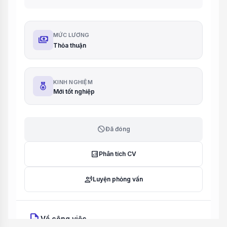
MỨC LƯƠNG
payments
Thỏa thuận
KINH NGHIỆM
Mới tốt nghiệp
block
Đã đóng
analytics
Phân tích CV
record_voice_over
Luyện phỏng vấn
description
Về công việc