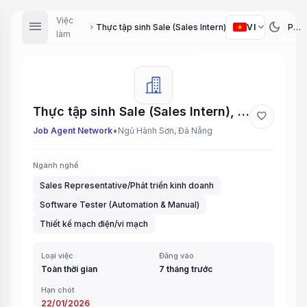
Việc
menu
dark_mode
expand_more
VI
Thực tập sinh Sale (Sales Intern), Thực tập sinh PCB (PCB Intern), Thực tập sinh Flight Tester (Flight Tester Intern)
chevron_right
làm
Thực tập sinh Sale (Sales Intern), Thực tập sinh PCB (PCB Intern), Thực tập sinh Flight Tester (Flight Tester Intern)
favorite
•
Job Agent Network
Ngũ Hành Sơn, Đà Nẵng
Ngành nghề
Sales Representative/Phát triển kinh doanh
Software Tester (Automation & Manual)
Thiết kế mạch điện/vi mạch
Loại việc
Đăng vào
Toàn thời gian
7 tháng trước
Hạn chót
22/01/2026