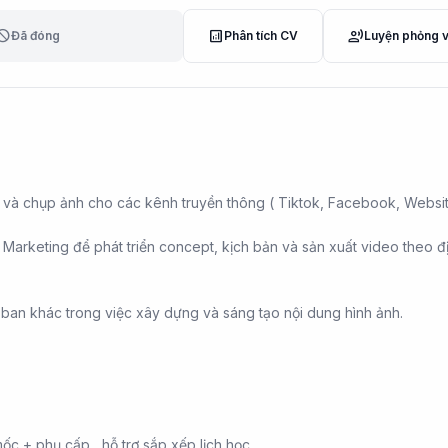
lock
analytics
record_voice_over
Đã đóng
Phân tích CV
Luyện phỏng 
và chụp ảnh cho các kênh truyền thông ( Tiktok, Facebook, Websi
 Marketing để phát triển concept, kịch bản và sản xuất video theo đ
 ban khác trong việc xây dựng và sáng tạo nội dung hình ảnh.
ốc + phụ cấp , hỗ trợ sắp xếp lịch học.