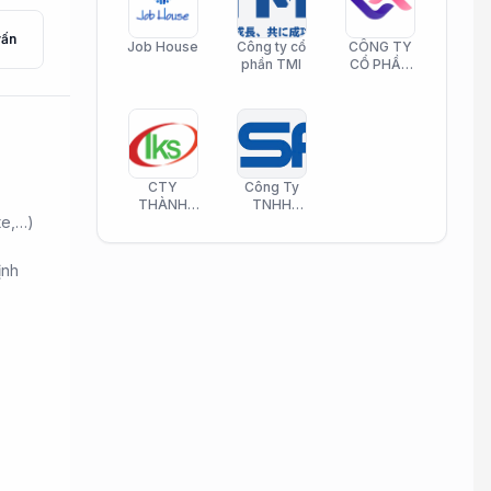
vấn
Job House
Công ty cổ
CÔNG TY
phần TMI
CỔ PHẦN
HELI CARE
CTY
Công Ty
THÀNH
TNHH
te,…)
KIM SƠN
Công Nghệ
PHAMATECH
Phần Mềm
Nasani
ịnh