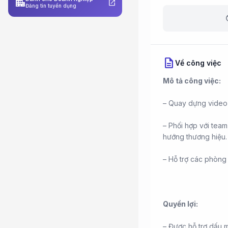
apartment
open_in_new
Đăng tin tuyển dụng
b
description
Về công việc
Mô tả công việc:
– Quay dựng video 
– Phối hợp với team
hướng thương hiệu.
– Hỗ trợ các phòng
Quyền lợi:
– Được hỗ trợ dấu m