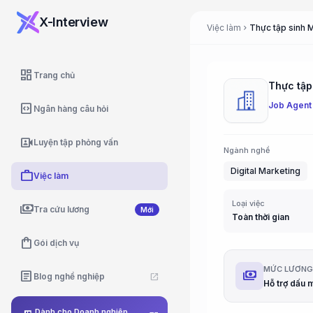
X-Interview
Việc làm
Thực tập sinh M
chevron_right
dashboard
Trang chủ
Thực tập
Job Agent
code_blocks
Ngân hàng câu hỏi
video_camera_front
Luyện tập phỏng vấn
Ngành nghề
Digital Marketing
work
Việc làm
Loại việc
payments
Tra cứu lương
Mới
Toàn thời gian
shopping_bag
Gói dịch vụ
MỨC LƯƠN
payments
article
Blog nghề nghiệp
open_in_new
Hỗ trợ dấu 
Dành cho Doanh nghiệp