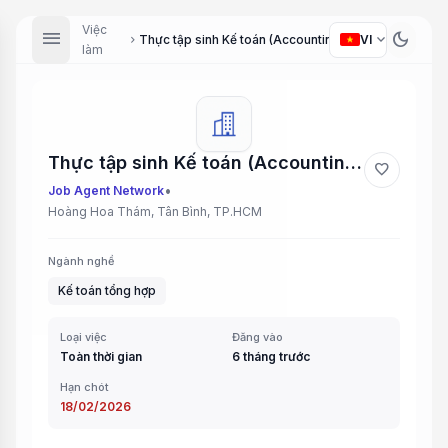
Việc
menu
dark_mode
expand_more
Thực tập sinh Kế toán (Accounting Intern)
VI
chevron_right
làm
Thực tập sinh Kế toán (Accounting Intern)
favorite
•
Job Agent Network
Hoàng Hoa Thám, Tân Bình, TP.HCM
Ngành nghề
Kế toán tổng hợp
Loại việc
Đăng vào
Toàn thời gian
6 tháng trước
Hạn chót
18/02/2026