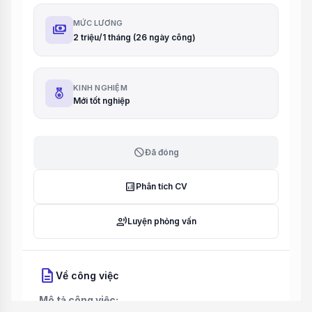
MỨC LƯƠNG
payments
2 triệu/1 tháng (26 ngày công)
KINH NGHIỆM
Mới tốt nghiệp
block
Đã đóng
analytics
Phân tích CV
record_voice_over
Luyện phỏng vấn
description
Về công việc
Mô tả công việc: