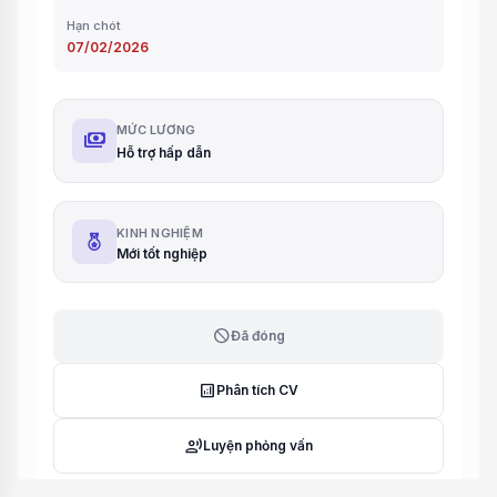
Hạn chót
07/02/2026
MỨC LƯƠNG
payments
Hỗ trợ hấp dẫn
KINH NGHIỆM
Mới tốt nghiệp
block
Đã đóng
analytics
Phân tích CV
record_voice_over
Luyện phỏng vấn