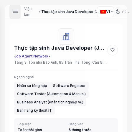
Việc
menu
dark_mode
expand_more
VI
Thực tập sinh Java Developer (Java Developer Intern), Thực tập sinh QC/Tester (QC/Tester Intern), Thực tập sinh Business Analyst (Business Analyst Intern), Sales IT, Thực tập sinh Nhân sự (HR Intern)
chevron_right
làm
Thực tập sinh Java Developer (Java Developer Intern), Thực tập sinh QC/Tester (QC/Tester Intern), Thực tập sinh Business Analyst (Business Analyst Intern), Sales IT, Thực tập sinh Nhân sự (HR Intern)
favorite
•
Job Agent Network
Tầng 3, Tòa nhà Bảo Anh, 85 Trần Thái Tông, Cầu Giấy, Hà Nội
Ngành nghề
Nhân sự tổng hợp
Software Engineer
Software Tester (Automation & Manual)
Business Analyst (Phân tích nghiệp vụ)
Bán hàng kỹ thuật IT
Loại việc
Đăng vào
Toàn thời gian
6 tháng trước