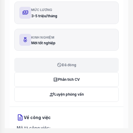
MỨC LƯƠNG
payments
3-5 triệu/tháng
KINH NGHIỆM
Mới tốt nghiệp
block
Đã đóng
analytics
Phân tích CV
record_voice_over
Luyện phỏng vấn
description
Về công việc
Mô tả công việc: