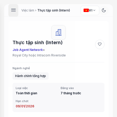
menu
dark_mode
expand_more
Việc làm
Thực tập sinh (Intern)
VI
chevron_right
Thực tập sinh (Intern)
favorite
•
Job Agent Network
Royal City hoặc Intracom Riverside
Ngành nghề
Hành chính tổng hợp
Loại việc
Đăng vào
Toàn thời gian
7 tháng trước
Hạn chót
09/01/2026