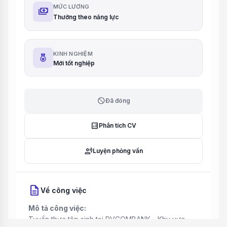
MỨC LƯƠNG
payments
Thưởng theo năng lực
KINH NGHIỆM
Mới tốt nghiệp
block
Đã đóng
analytics
Phân tích CV
record_voice_over
Luyện phỏng vấn
description
Về công việc
Mô tả công việc:
Tuyển thực tập sinh tại PVCOMBANK - Khu vực