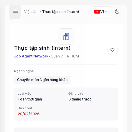
menu
dark_mode
expand_more
Việc làm
Thực tập sinh (Intern)
VI
chevron_right
Thực tập sinh (Intern)
favorite
•
Job Agent Network
Quận 7, TP.HCM
Ngành nghề
Chuyên môn Ngân hàng khác
Loại việc
Đăng vào
Toàn thời gian
6 tháng trước
Hạn chót
20/02/2026