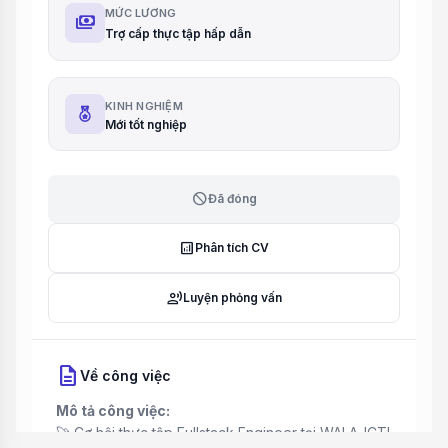
MỨC LƯƠNG
payments
Trợ cấp thực tập hấp dẫn
KINH NGHIỆM
Mới tốt nghiệp
block
Đã đóng
analytics
Phân tích CV
record_voice_over
Luyện phỏng vấn
description
Về công việc
Mô tả công việc:
🚀 Cơ hội thực tập Fullstack Engineer tại WALA-ICT!