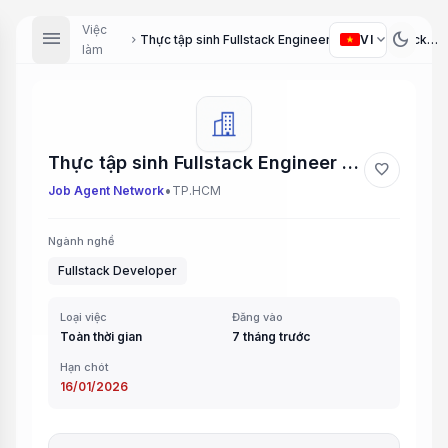
Việc
menu
dark_mode
expand_more
VI
Thực tập sinh Fullstack Engineer (Intern Fullstack Engineer)
chevron_right
làm
Thực tập sinh Fullstack Engineer (Intern Fullstack Engineer)
favorite
•
Job Agent Network
TP.HCM
Ngành nghề
Fullstack Developer
Loại việc
Đăng vào
Toàn thời gian
7 tháng trước
Hạn chót
16/01/2026