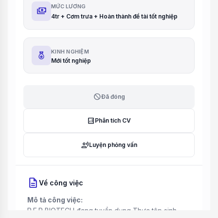
MỨC LƯƠNG
payments
4tr + Cơm trưa + Hoàn thành đề tài tốt nghiệp
KINH NGHIỆM
Mới tốt nghiệp
block
Đã đóng
analytics
Phân tích CV
record_voice_over
Luyện phỏng vấn
description
Về công việc
Mô tả công việc:
R.E.P BIOTECH đang tuyển dụng Thực tập sinh