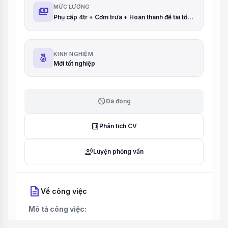
MỨC LƯƠNG
payments
Phụ cấp 4tr + Cơm trưa + Hoàn thành đề tài tốt nghiệp
KINH NGHIỆM
Mới tốt nghiệp
block
Đã đóng
analytics
Phân tích CV
record_voice_over
Luyện phỏng vấn
description
Về công việc
Mô tả công việc: