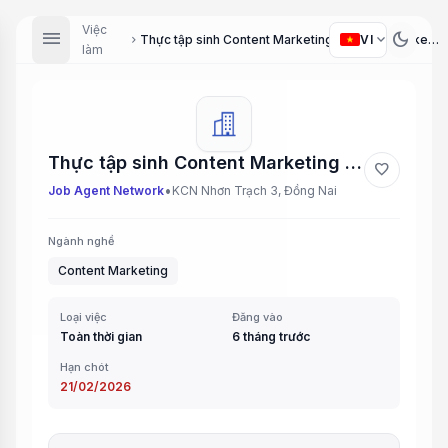
Việc
menu
dark_mode
expand_more
VI
Thực tập sinh Content Marketing (Content Marketing Intern)
chevron_right
làm
Thực tập sinh Content Marketing (Content Marketing Intern)
favorite
•
Job Agent Network
KCN Nhơn Trạch 3, Đồng Nai
Ngành nghề
Content Marketing
Loại việc
Đăng vào
Toàn thời gian
6 tháng trước
Hạn chót
21/02/2026