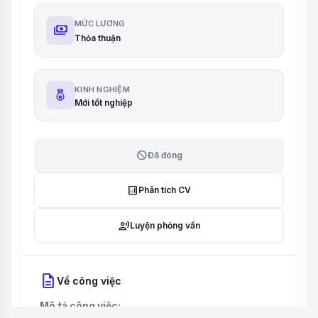
MỨC LƯƠNG
payments
Thỏa thuận
KINH NGHIỆM
Mới tốt nghiệp
block
Đã đóng
analytics
Phân tích CV
record_voice_over
Luyện phỏng vấn
description
Về công việc
Mô tả công việc: