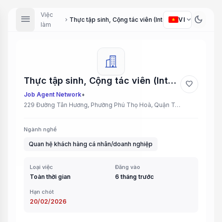
Việc
menu
dark_mode
expand_more
VI
Thực tập sinh, Cộng tác viên (Intern, Collaborator)
chevron_right
làm
Thực tập sinh, Cộng tác viên (Intern, Collaborator)
favorite
•
Job Agent Network
229 Đường Tân Hương, Phường Phú Thọ Hoà, Quận Tân Phú, TP.HCM
Ngành nghề
Quan hệ khách hàng cá nhân/doanh nghiệp
Loại việc
Đăng vào
Toàn thời gian
6 tháng trước
Hạn chót
20/02/2026