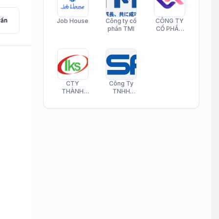
vấn
Job House
Công ty cổ
CÔNG TY
phần TMI
CỔ PHẦN
HELI CARE
CTY
Công Ty
THÀNH
TNHH
KIM SƠN
Công Nghệ
PHAMATECH
Phần Mềm
Nasani