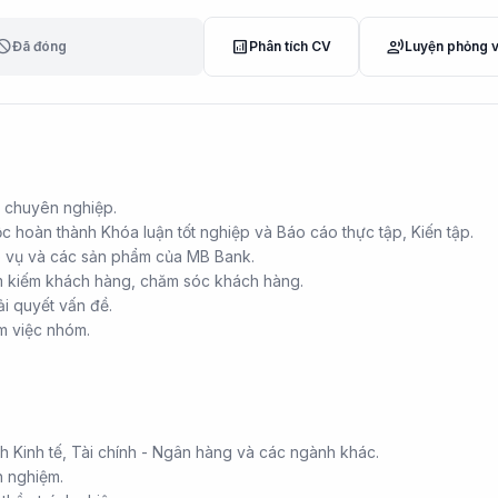
lock
analytics
record_voice_over
Đã đóng
Phân tích CV
Luyện phỏng 
c chuyên nghiệp.
c hoàn thành Khóa luận tốt nghiệp và Báo cáo thực tập, Kiến tập.
p vụ và các sản phẩm của MB Bank.
m kiếm khách hàng, chăm sóc khách hàng.
i quyết vấn đề.
m việc nhóm.
h Kinh tế, Tài chính - Ngân hàng và các ngành khác.
h nghiệm.