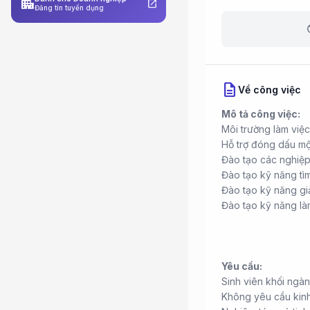
apartment
open_in_new
Đăng tin tuyển dụng
b
description
Về công việc
Mô tả công việc:
Môi trường làm việ
Hỗ trợ đóng dấu mộ
Đào tạo các nghiệ
Đào tạo kỹ năng tì
Đào tạo kỹ năng giả
Đào tạo kỹ năng là
Yêu cầu:
Sinh viên khối ngàn
Không yêu cầu kin