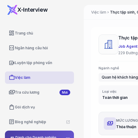
X-Interview
Việc làm
Thực tập sinh, 
chevron_right
dashboard
Trang chủ
Thực tập 
Job Agent
code_blocks
Ngân hàng câu hỏi
229 Đường
video_camera_front
Luyện tập phỏng vấn
Ngành nghề
work
Quan hệ khách hàng
Việc làm
payments
Loại việc
Tra cứu lương
Mới
Toàn thời gian
shopping_bag
Gói dịch vụ
article
MỨC LƯƠN
Blog nghề nghiệp
open_in_new
payments
Thỏa thuận
Dành cho Doanh nghiệp