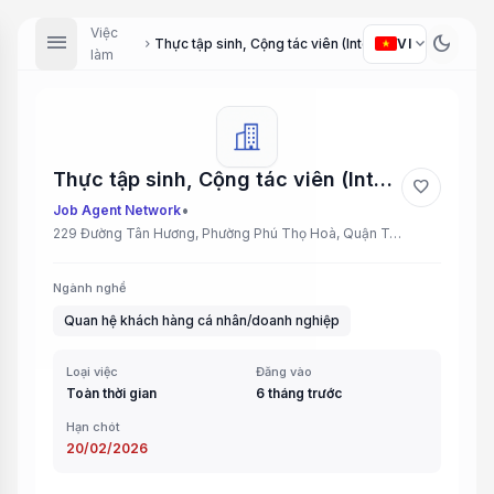
Việc
menu
dark_mode
expand_more
VI
Thực tập sinh, Cộng tác viên (Intern, Collaborator)
chevron_right
làm
Thực tập sinh, Cộng tác viên (Intern, Collaborator)
favorite
•
Job Agent Network
229 Đường Tân Hương, Phường Phú Thọ Hoà, Quận Tân Phú, TP.HCM
Ngành nghề
Quan hệ khách hàng cá nhân/doanh nghiệp
Loại việc
Đăng vào
Toàn thời gian
6 tháng trước
Hạn chót
20/02/2026