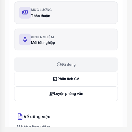
MỨC LƯƠNG
payments
Thỏa thuận
KINH NGHIỆM
Mới tốt nghiệp
block
Đã đóng
analytics
Phân tích CV
record_voice_over
Luyện phỏng vấn
description
Về công việc
Mô tả công việc: