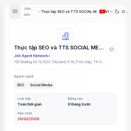
Việc
menu
dark_mode
expand_more
VI
Thực tập SEO và TTS SOCIAL MEDIA (Intern SEO and Social Media Specialist)
chevron_right
làm
Thực tập SEO và TTS SOCIAL MEDIA (Intern SEO and Social Media Specialist)
favorite
•
Job Agent Network
135 Đường Số 12, KDC Cityland, P.10, P.Gò Vấp, TP.HCM
Ngành nghề
SEO
Social Media
Loại việc
Đăng vào
Toàn thời gian
6 tháng trước
Hạn chót
20/02/2026