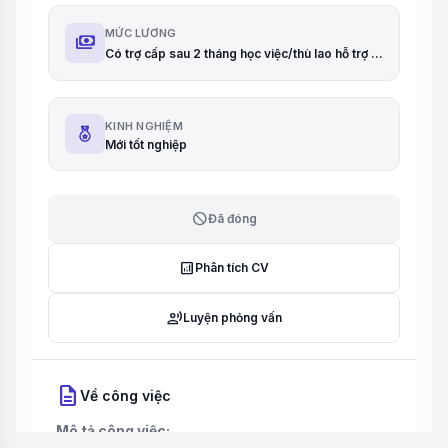
MỨC LƯƠNG
payments
Có trợ cấp sau 2 tháng học việc/thù lao hỗ trợ sau 2 tháng học việc
KINH NGHIỆM
Mới tốt nghiệp
block
Đã đóng
analytics
Phân tích CV
record_voice_over
Luyện phỏng vấn
description
Về công việc
Mô tả công việc: